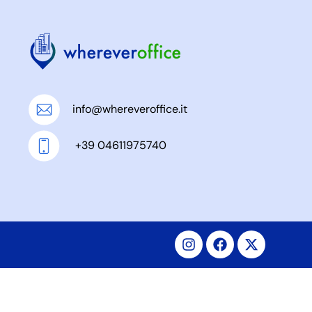
info@whereveroffice.it
+39 04611975740