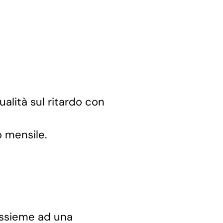
alità sul ritardo con
o mensile.
 assieme ad una