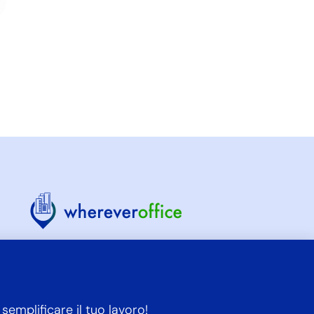
info@whereveroffice.it
+39 04611975740
semplificare il tuo lavoro!