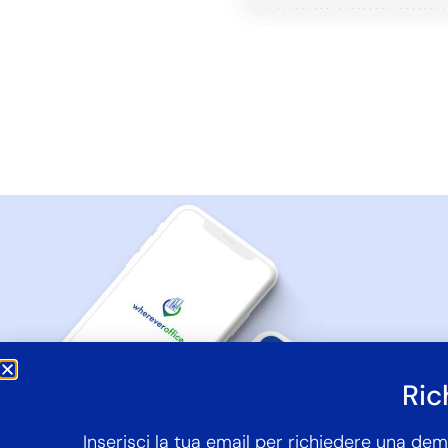
Ric
Inserisci la tua email per richiedere una dem