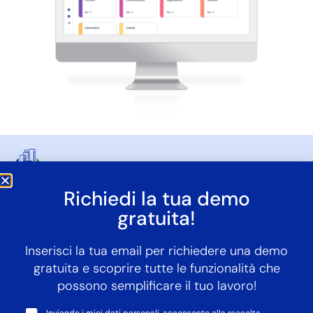
Richiedi la tua demo
info@whereveroffice.it
gratuita!
+39 04611975740
Inserisci la tua email per richiedere una demo
gratuita e scoprire tutte le funzionalità che
possono semplificare il tuo lavoro!