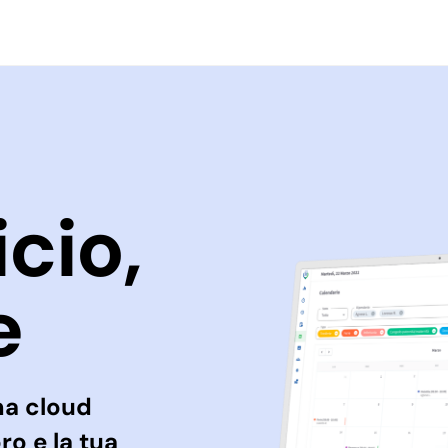
cio,
e
ma cloud
ro e la tua