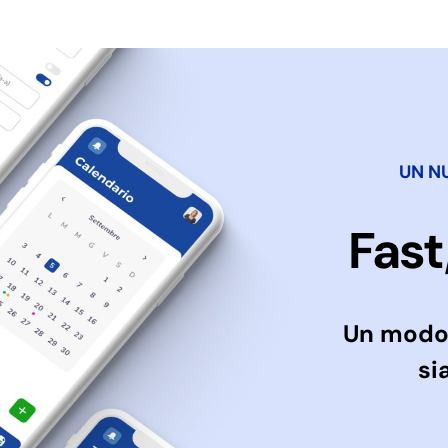
UN N
Fast
Un modo 
si