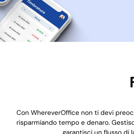
Con WhereverOffice non ti devi preoccu
risparmiando tempo e denaro. Gestisci 
garantisci un flusso di