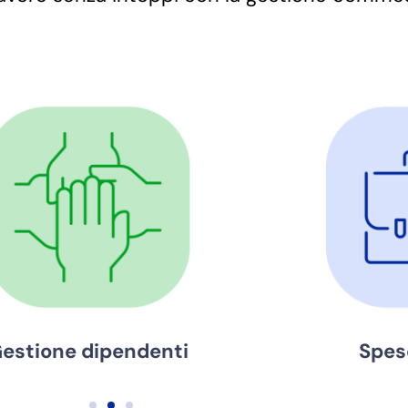
Spese e viaggi
Bache
co