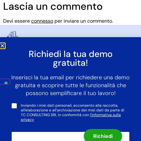
Lascia un commento
Devi essere
connesso
per inviare un commento.
Richiedi la tua demo
info@whereveroffice.it
gratuita!
+39 04611975740
Inserisci la tua email per richiedere una demo
gratuita e scoprire tutte le funzionalità che
possono semplificare il tuo lavoro!
*
Inviando i miei dati personali, acconsento alla raccolta,
all'elaborazione e all'archiviazione dei miei dati da parte di
TC CONSULTING SRL in conformità con
l'Informativa sulla
privacy
t
© 2025 WhereverOffice, Made by
TCConsulting
I
u
Richiedi
n
a