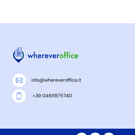
info@whereveroffice.it
+39 04611975740