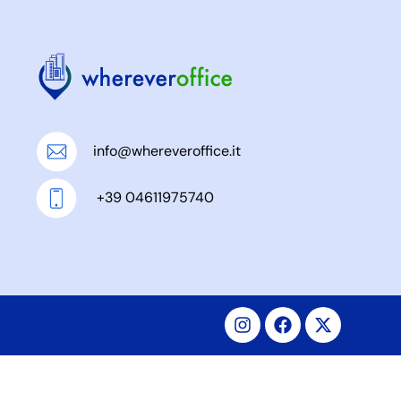
info@whereveroffice.it
+39 04611975740