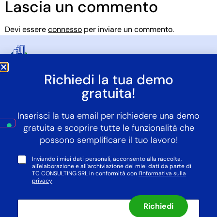
Lascia un commento
Devi essere
connesso
per inviare un commento.
Richiedi la tua demo
info@whereveroffice.it
gratuita!
+39 04611975740
Inserisci la tua email per richiedere una demo
gratuita e scoprire tutte le funzionalità che
possono semplificare il tuo lavoro!
*
Inviando i miei dati personali, acconsento alla raccolta,
all'elaborazione e all'archiviazione dei miei dati da parte di
TC CONSULTING SRL in conformità con
l'Informativa sulla
privacy
I
© 2025 WhereverOffice, Made by
TCConsulting
I
n
Richiedi
n
s
Privacy Policy
–
Preferenze Privacy
–
Cookie Policy